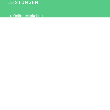
LEISTUNGEN
Online Marketing
Content Marketing
Content Marketing Abos
Content Marketing für Ärzte
Suchmaschinenoptimierung
Social Media Marketing
Influencer Marketing
Partnerprogramm
TOOLS