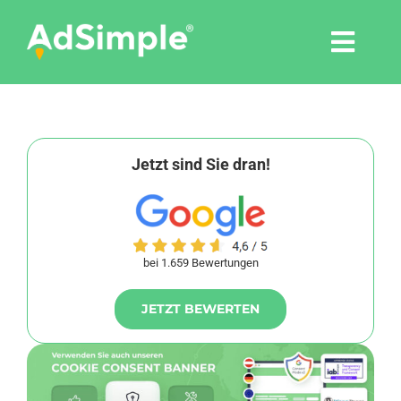
Skip
to
Togg
content
Navi
Leistungen
Tools
Jetzt sind Sie dran!
Pressemitteilungen
bei 1.659 Bewertungen
Shop
JETZT BEWERTEN
Agentur
Blog