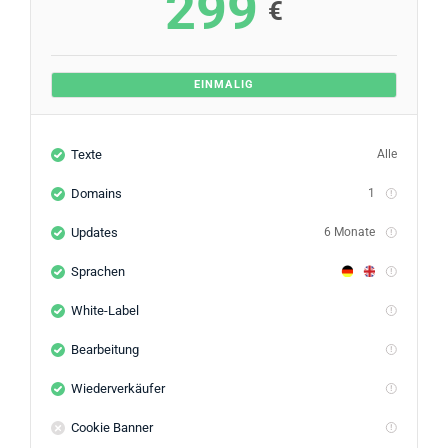
299
€
EINMALIG
Texte
Alle
Domains
1
Updates
6 Monate
Sprachen
White-Label
Bearbeitung
Wiederverkäufer
Cookie Banner