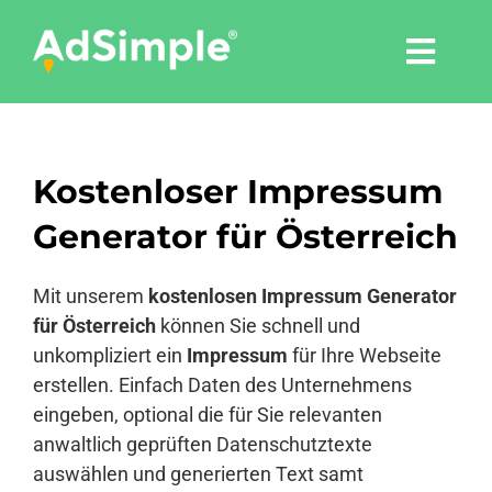
Skip
to
Togg
content
Navi
Leistungen
Kostenloser Impressum
Tools
Generator für Österreich
Pressemitteilungen
Mit unserem
kostenlosen Impressum Generator
für Österreich
können Sie schnell und
Shop
unkompliziert ein
Impressum
für Ihre Webseite
erstellen. Einfach Daten des Unternehmens
eingeben, optional die für Sie relevanten
Agentur
anwaltlich geprüften Datenschutztexte
auswählen und generierten Text samt
Blog