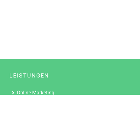
LEISTUNGEN
Online Marketing
Content Marketing
Content Marketing Abos
Content Marketing für Ärzte