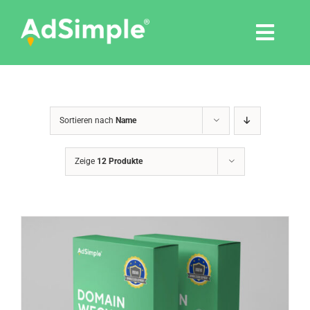
Skip
to
Togg
content
Navi
Leistungen
Sortieren nach
Name
Tools
Zeige
12 Produkte
Pressemitteilungen
Shop
Agentur
Blog