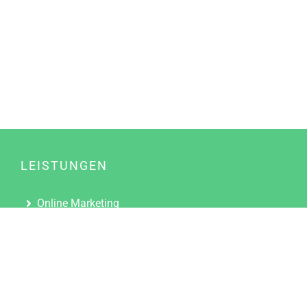
LEISTUNGEN
Online Marketing
Content Marketing
Content Marketing Abos
Content Marketing für Ärzte