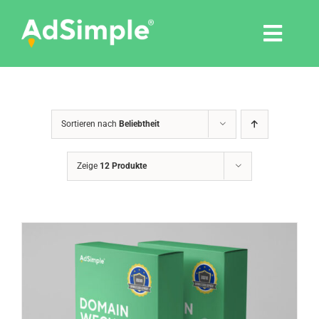
Skip
to
Togg
content
Navi
Leistungen
Sortieren nach
Beliebtheit
Tools
Zeige
12 Produkte
Pressemitteilungen
Shop
Agentur
Blog