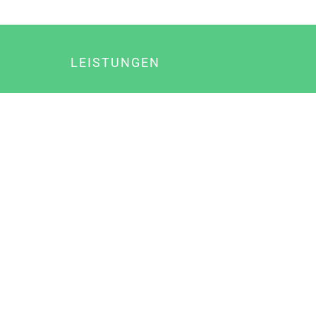
LEISTUNGEN
Online Marketing
Content Marketing
Content Marketing Abos
Content Marketing für Ärzte
Suchmaschinenoptimierung
Social Media Marketing
Influencer Marketing