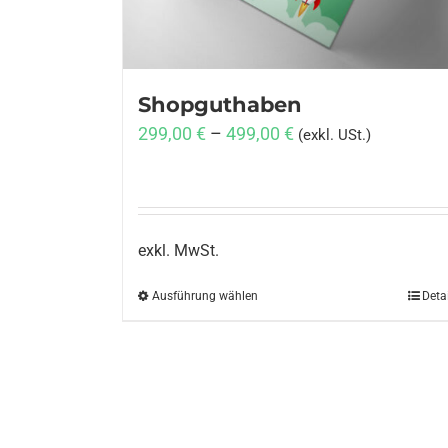
Shopguthaben
299,00
€
–
499,00
€
(exkl. USt.)
exkl. MwSt.
Ausführung wählen
Dieses
Deta
Produkt
weist
mehrere
Varianten
auf.