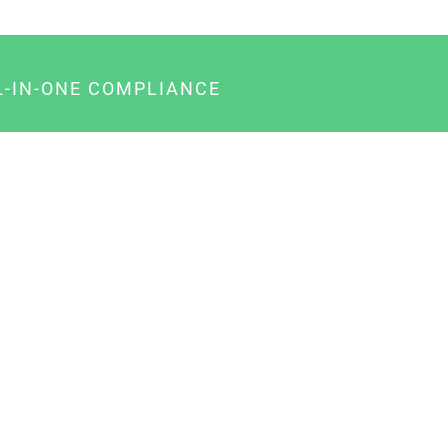
L-IN-ONE COMPLIANCE
gency-Paket für Agenturen
usiness-Paket für Unternehmer