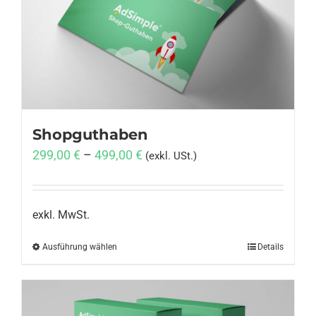
Anmelden
Shopguthaben
299,00
€
–
499,00
€
(exkl. USt.)
exkl. MwSt.
Ausführung wählen
Dieses
Details
Produkt
weist
mehrere