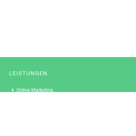
LEISTUNGEN
Online Marketing
Content Marketing
Content Marketing Abos
Content Marketing für Ärzte