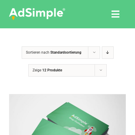
Skip
to
Togg
content
Navi
Leistungen
Sortieren nach
Standardsortierung
Tools
Zeige
12 Produkte
Pressemitteilungen
Shop
Agentur
Blog