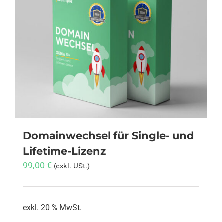
Varianten
auf.
Die
Optionen
können
auf
der
Produktseite
gewählt
werden
Domainwechsel für Single- und
Lifetime-Lizenz
99,00
€
(exkl. USt.)
exkl. 20 % MwSt.