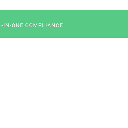
L-IN-ONE COMPLIANCE
gency-Paket für Agenturen
usiness-Paket für Unternehmer