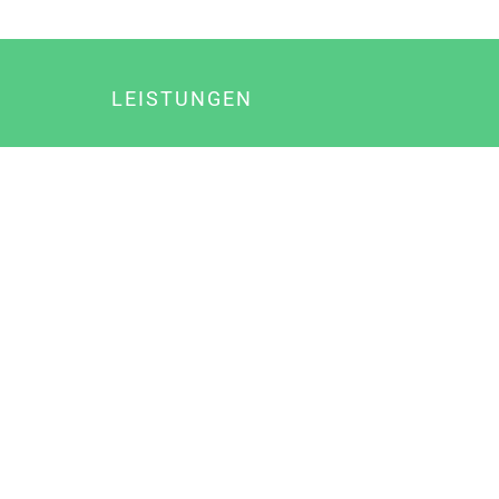
LEISTUNGEN
Online Marketing
Content Marketing
Content Marketing Abos
Content Marketing für Ärzte
Suchmaschinenoptimierung
Social Media Marketing
Influencer Marketing