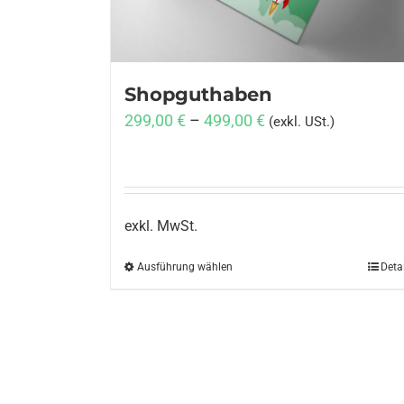
Shopguthaben
299,00
€
–
499,00
€
(exkl. USt.)
exkl. MwSt.
Ausführung wählen
Dieses
Deta
Produkt
weist
mehrere
Varianten
auf.