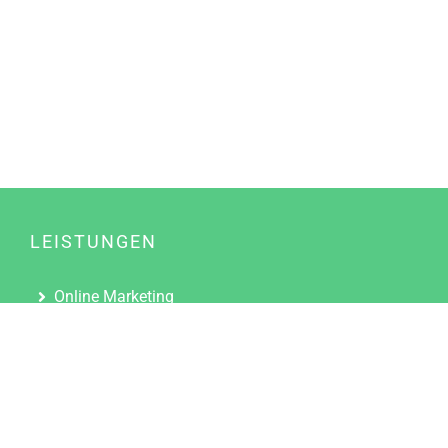
LEISTUNGEN
Online Marketing
Content Marketing
Content Marketing Abos
Content Marketing für Ärzte