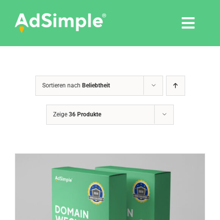
Skip
to
Togg
content
Navi
Leistungen
Sortieren nach
Beliebtheit
Tools
Zeige
36 Produkte
Pressemitteilungen
Shop
Agentur
Blog