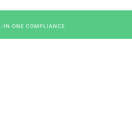
L-IN-ONE COMPLIANCE
gency-Paket für Agenturen
usiness-Paket für Unternehmer