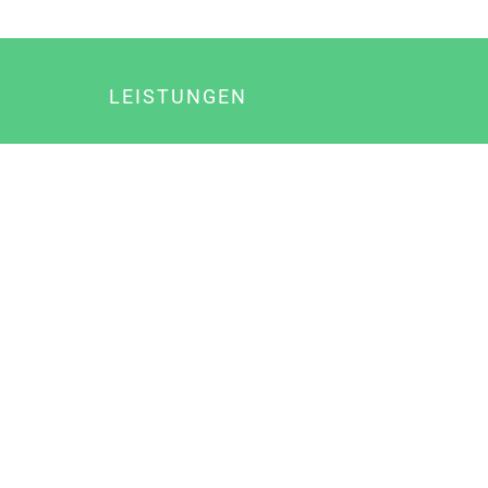
LEISTUNGEN
Online Marketing
Content Marketing
Content Marketing Abos
Content Marketing für Ärzte
Suchmaschinenoptimierung
Social Media Marketing
Influencer Marketing