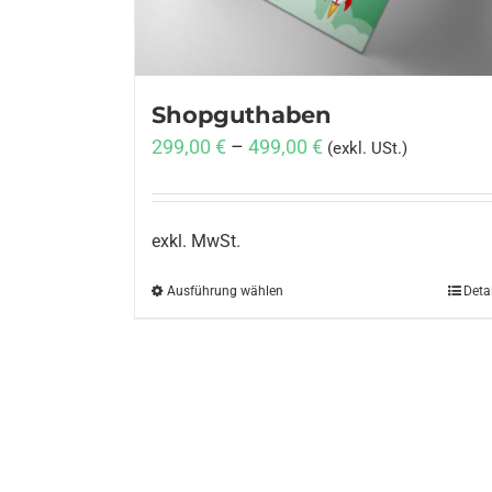
Shopguthaben
299,00
€
–
499,00
€
(exkl. USt.)
exkl. MwSt.
Ausführung wählen
Dieses
Deta
Produkt
weist
mehrere
Varianten
auf.
Die