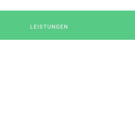
LEISTUNGEN
Online Marketing
Content Marketing
Content Marketing Abos
Content Marketing für Ärzte
Suchmaschinenoptimierung
Social Media Marketing
Influencer Marketing