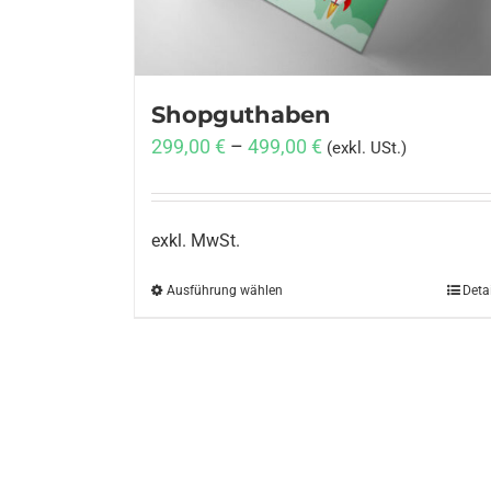
Shopguthaben
299,00
€
–
499,00
€
(exkl. USt.)
exkl. MwSt.
Ausführung wählen
Dieses
Deta
Produkt
weist
mehrere
Varianten
auf.
Die