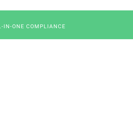
L-IN-ONE COMPLIANCE
gency-Paket für Agenturen
usiness-Paket für Unternehmer