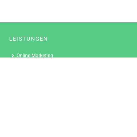
LEISTUNGEN
Online Marketing
Content Marketing
Content Marketing Abos
Content Marketing für Ärzte
Suchmaschinenoptimierung
Social Media Marketing