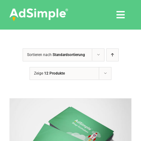
Skip
to
Togg
content
Navi
Leistungen
Sortieren nach
Standardsortierung
Tools
Zeige
12 Produkte
Pressemitteilungen
Shop
Agentur
Blog