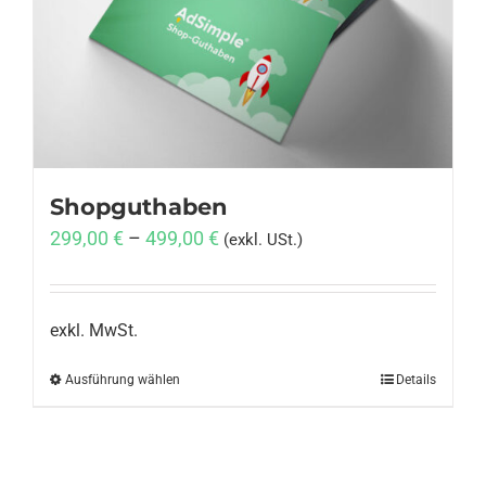
Anmelden
Shopguthaben
299,00
€
–
499,00
€
(exkl. USt.)
exkl. MwSt.
Ausführung wählen
Dieses
Details
Produkt
weist
mehrere