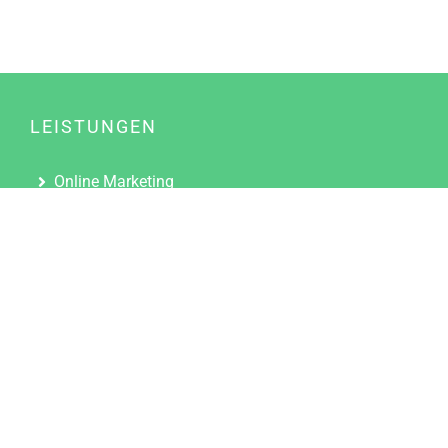
LEISTUNGEN
Online Marketing
Content Marketing
Content Marketing Abos
Content Marketing für Ärzte
Suchmaschinenoptimierung
Social Media Marketing