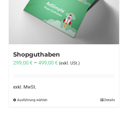
Anmelden
Shopguthaben
299,00
€
–
499,00
€
(exkl. USt.)
exkl. MwSt.
Ausführung wählen
Dieses
Details
Produkt
weist
mehrere