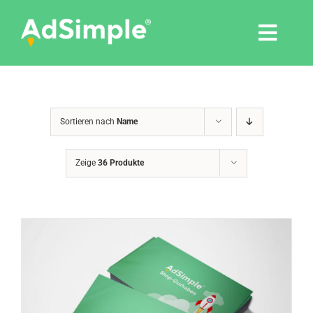
Skip
to
Togg
content
Navi
Leistungen
Sortieren nach
Name
Tools
Zeige
36 Produkte
Pressemitteilungen
Shop
Agentur
Blog