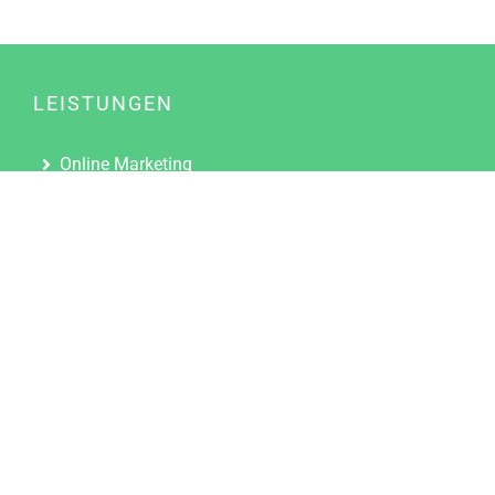
LEISTUNGEN
Online Marketing
Content Marketing
Content Marketing Abos
Content Marketing für Ärzte
Suchmaschinenoptimierung
Social Media Marketing
Influencer Marketing