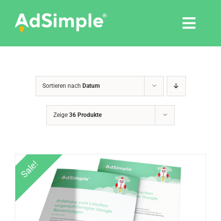
Skip
to
Togg
content
Navi
Leistungen
Sortieren nach
Datum
Tools
Zeige
36 Produkte
Pressemitteilungen
Shop
Sale!
Agentur
Blog