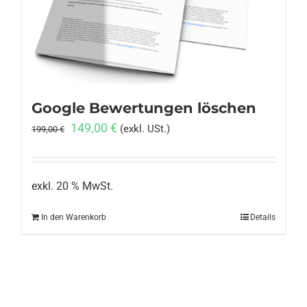
Anmelden
Google Bewertungen löschen
Ursprünglicher
Aktueller
149,00
€
(exkl. USt.)
199,00
€
Preis
Preis
war:
ist:
199,00 €
149,00 €.
exkl. 20 % MwSt.
In den Warenkorb
Details