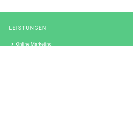
LEISTUNGEN
Online Marketing
Content Marketing
Content Marketing Abos
Content Marketing für Ärzte
Suchmaschinenoptimierung
Social Media Marketing
Influencer Marketing