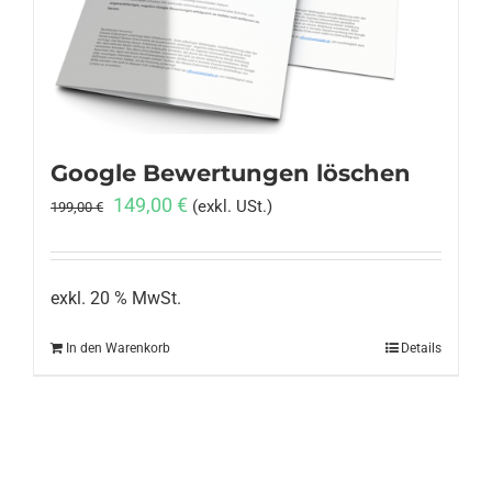
Anmelden
Google Bewertungen löschen
Ursprünglicher
Aktueller
149,00
€
(exkl. USt.)
199,00
€
Preis
Preis
war:
ist:
199,00 €
149,00 €.
exkl. 20 % MwSt.
In den Warenkorb
Details