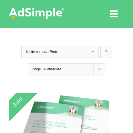
Skip
to
Togg
content
Navi
Leistungen
Sortieren nach
Preis
Tools
Zeige
36 Produkte
Pressemitteilungen
Shop
Sale!
Agentur
Blog