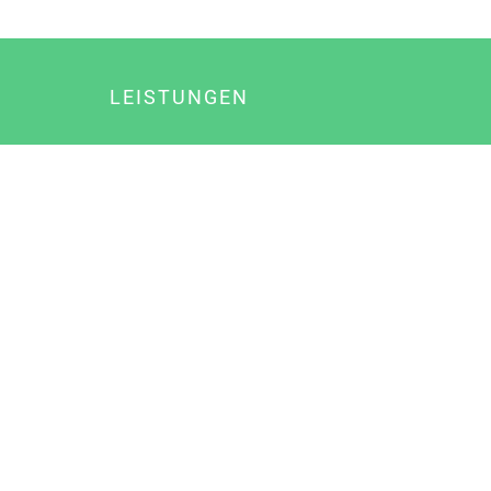
LEISTUNGEN
Online Marketing
Content Marketing
Content Marketing Abos
Content Marketing für Ärzte
Suchmaschinenoptimierung
Social Media Marketing
Influencer Marketing