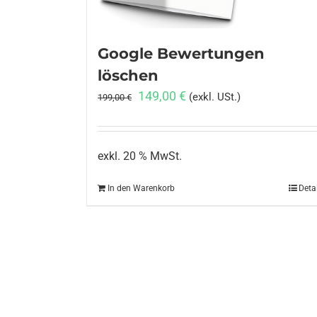
Google Bewertungen
löschen
Ursprünglicher
Aktueller
149,00
€
(exkl. USt.)
199,00
€
Preis
Preis
war:
ist:
199,00 €
149,00 €.
exkl. 20 % MwSt.
In den Warenkorb
Deta