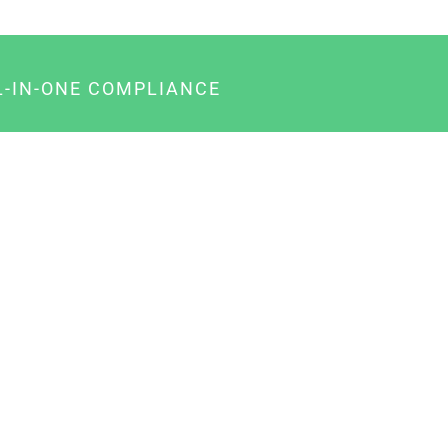
L-IN-ONE COMPLIANCE
gency-Paket für Agenturen
usiness-Paket für Unternehmer