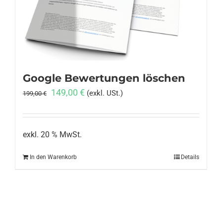
Anmelden
Google Bewertungen löschen
Ursprünglicher
Aktueller
149,00
€
(exkl. USt.)
199,00
€
Preis
Preis
war:
ist:
199,00 €
149,00 €.
exkl. 20 % MwSt.
In den Warenkorb
Details