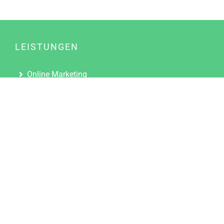
LEISTUNGEN
Online Marketing
Content Marketing
Content Marketing Abos
Content Marketing für Ärzte
Suchmaschinenoptimierung
Social Media Marketing
Influencer Marketing