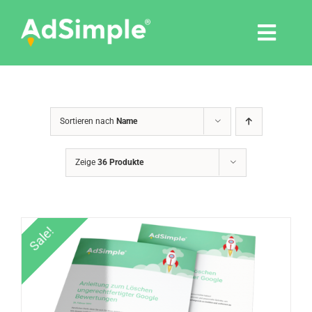
Skip
to
Togg
content
Navi
Leistungen
Sortieren nach
Name
Tools
Zeige
36 Produkte
Pressemitteilungen
Shop
Sale!
Agentur
Blog