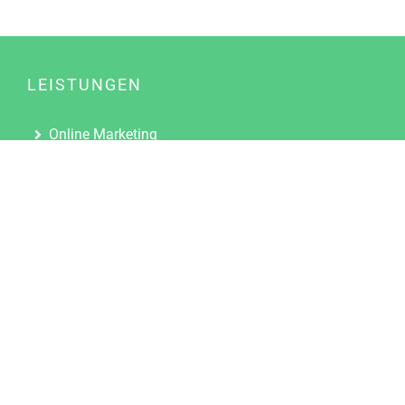
LEISTUNGEN
Online Marketing
Content Marketing
Content Marketing Abos
Content Marketing für Ärzte
Suchmaschinenoptimierung
Social Media Marketing
Influencer Marketing