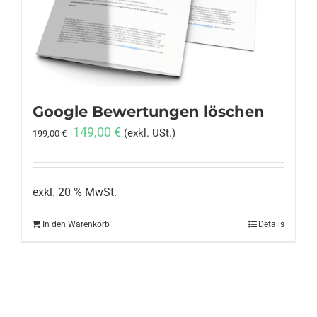
Anmelden
Google Bewertungen löschen
Ursprünglicher
Aktueller
149,00
€
(exkl. USt.)
199,00
€
Preis
Preis
war:
ist:
199,00 €
149,00 €.
exkl. 20 % MwSt.
In den Warenkorb
Details