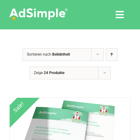
Skip
to
Togg
content
Navi
Leistungen
Sortieren nach
Beliebtheit
Tools
Zeige
24 Produkte
Pressemitteilungen
Shop
Sale!
Agentur
Blog