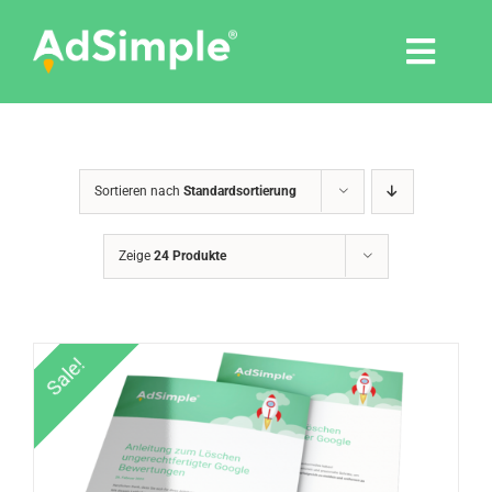
Skip
to
Togg
content
Navi
Leistungen
Sortieren nach
Standardsortierung
Tools
Zeige
24 Produkte
Pressemitteilungen
Shop
Sale!
Agentur
Blog