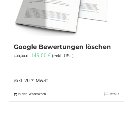
Anmelden
Google Bewertungen löschen
Ursprünglicher
Aktueller
149,00
€
(exkl. USt.)
199,00
€
Preis
Preis
war:
ist:
199,00 €
149,00 €.
exkl. 20 % MwSt.
In den Warenkorb
Details