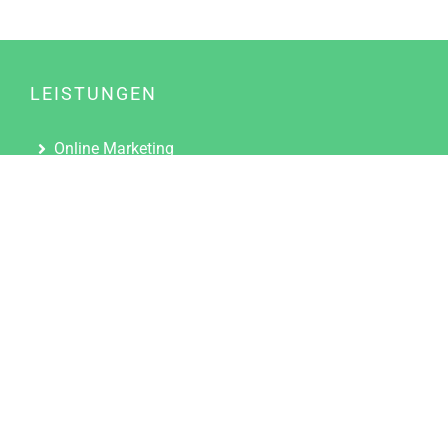
LEISTUNGEN
Online Marketing
Content Marketing
Content Marketing Abos
Content Marketing für Ärzte
Suchmaschinenoptimierung
Social Media Marketing
Influencer Marketing