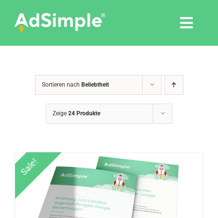
Skip
to
Togg
content
Navi
Leistungen
Sortieren nach
Beliebtheit
Tools
Zeige
24 Produkte
Pressemitteilungen
Shop
Sale!
Agentur
Blog