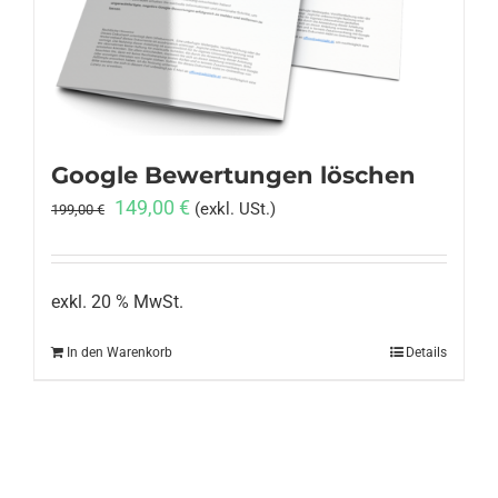
Anmelden
Google Bewertungen löschen
Ursprünglicher
Aktueller
149,00
€
(exkl. USt.)
199,00
€
Preis
Preis
war:
ist:
199,00 €
149,00 €.
exkl. 20 % MwSt.
In den Warenkorb
Details