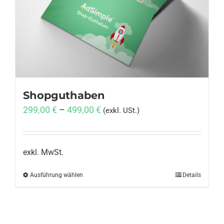
Anmelden
Shopguthaben
299,00
€
–
499,00
€
(exkl. USt.)
exkl. MwSt.
Ausführung wählen
Dieses
Details
Produkt
weist
mehrere