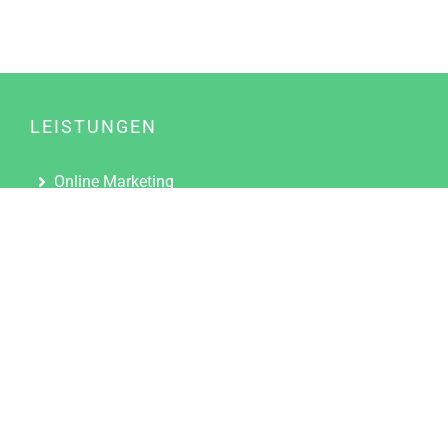
LEISTUNGEN
Online Marketing
Content Marketing
Content Marketing Abos
Content Marketing für Ärzte
Suchmaschinenoptimierung
Social Media Marketing