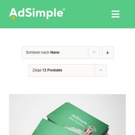
Skip
to
Togg
content
Navi
Leistungen
Sortieren nach
Name
Tools
Zeige
12 Produkte
Pressemitteilungen
Shop
Agentur
Blog