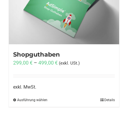
Anmelden
Shopguthaben
299,00
€
–
499,00
€
(exkl. USt.)
exkl. MwSt.
Ausführung wählen
Dieses
Details
Produkt
weist
mehrere