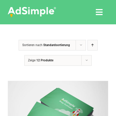
Skip
to
Togg
content
Navi
Leistungen
Sortieren nach
Standardsortierung
Tools
Zeige
12 Produkte
Pressemitteilungen
Shop
Agentur
Blog