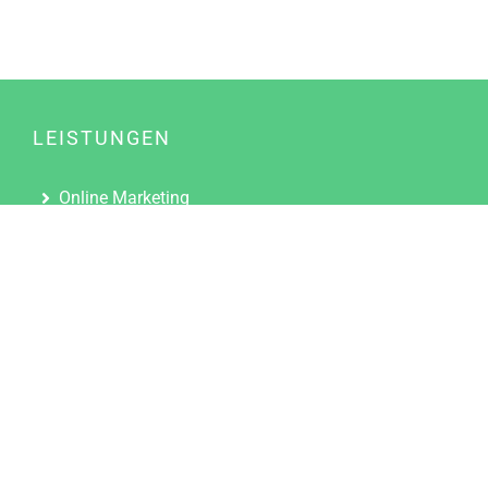
LEISTUNGEN
Online Marketing
Content Marketing
Content Marketing Abos
Content Marketing für Ärzte
Suchmaschinenoptimierung
Social Media Marketing