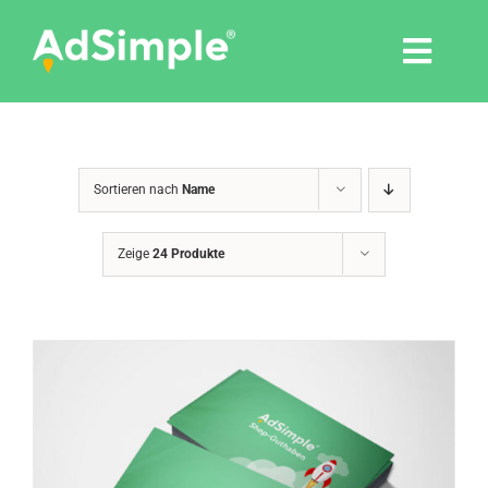
Skip
to
Togg
content
Navi
Leistungen
Sortieren nach
Name
Tools
Zeige
24 Produkte
Pressemitteilungen
Shop
Agentur
Blog