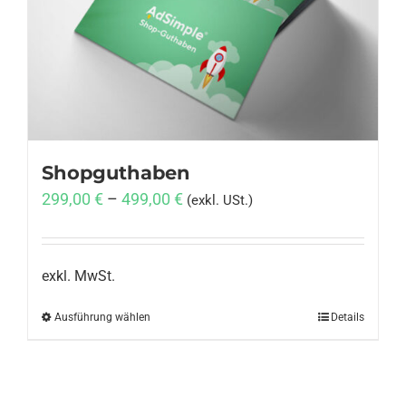
Anmelden
Shopguthaben
299,00
€
–
499,00
€
(exkl. USt.)
exkl. MwSt.
Ausführung wählen
Dieses
Details
Produkt
weist
mehrere