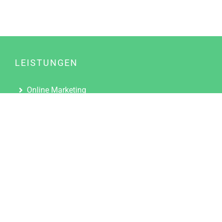
LEISTUNGEN
Online Marketing
Content Marketing
Content Marketing Abos
Content Marketing für Ärzte
Suchmaschinenoptimierung
Social Media Marketing