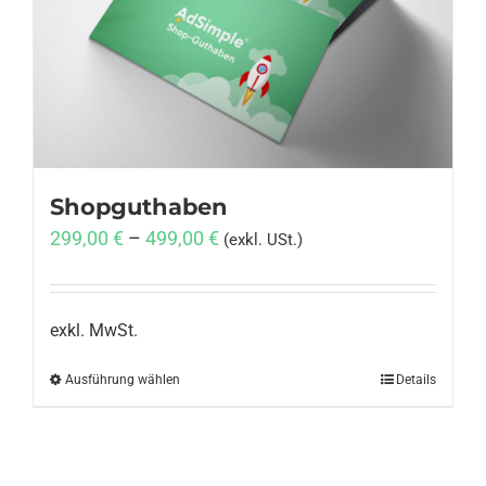
Anmelden
Shopguthaben
299,00
€
–
499,00
€
(exkl. USt.)
exkl. MwSt.
Ausführung wählen
Dieses
Details
Produkt
weist
mehrere