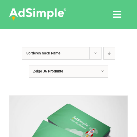
Skip
to
Togg
content
Navi
Leistungen
Sortieren nach
Name
Tools
Zeige
36 Produkte
Pressemitteilungen
Shop
Agentur
Blog