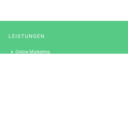
LEISTUNGEN
Online Marketing
Content Marketing
Content Marketing Abos
Content Marketing für Ärzte
Suchmaschinenoptimierung
Social Media Marketing