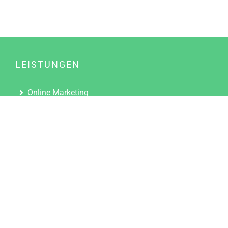
LEISTUNGEN
Online Marketing
Content Marketing
Content Marketing Abos
Content Marketing für Ärzte
Suchmaschinenoptimierung
Social Media Marketing