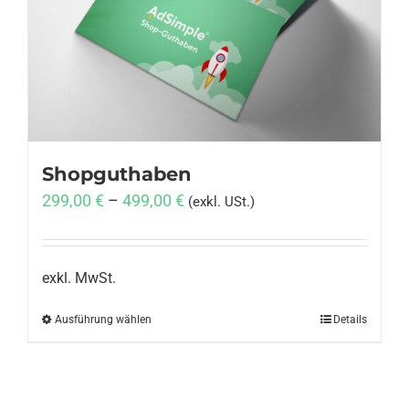
Anmelden
Shopguthaben
299,00
€
–
499,00
€
(exkl. USt.)
exkl. MwSt.
Ausführung wählen
Dieses
Details
Produkt
weist
mehrere