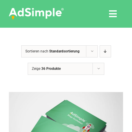
Skip
to
Togg
content
Navi
Leistungen
Sortieren nach
Standardsortierung
Tools
Zeige
36 Produkte
Pressemitteilungen
Shop
Agentur
Blog