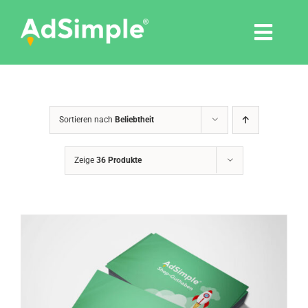
Skip
to
Togg
content
Navi
Leistungen
Sortieren nach
Beliebtheit
Tools
Zeige
36 Produkte
Pressemitteilungen
Shop
Agentur
Blog