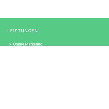
LEISTUNGEN
Online Marketing
Content Marketing
Content Marketing Abos
Content Marketing für Ärzte
Suchmaschinenoptimierung
Social Media Marketing