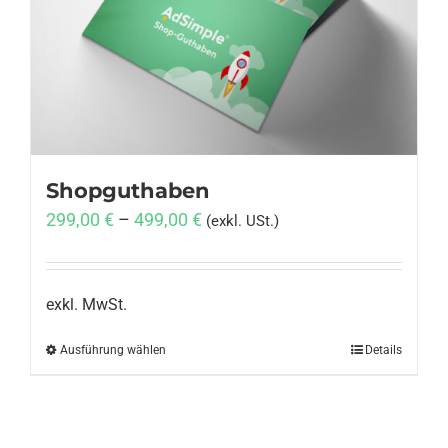
Anmelden
Shopguthaben
299,00
€
–
499,00
€
(exkl. USt.)
exkl. MwSt.
Ausführung wählen
Dieses
Details
Produkt
weist
mehrere