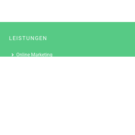
LEISTUNGEN
Online Marketing
Content Marketing
Content Marketing Abos
Content Marketing für Ärzte
Suchmaschinenoptimierung
Social Media Marketing