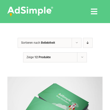
Skip
to
Togg
content
Navi
Leistungen
Sortieren nach
Beliebtheit
Tools
Zeige
12 Produkte
Pressemitteilungen
Shop
Agentur
Blog