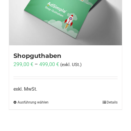
Anmelden
Shopguthaben
299,00
€
–
499,00
€
(exkl. USt.)
exkl. MwSt.
Ausführung wählen
Dieses
Details
Produkt
weist
mehrere