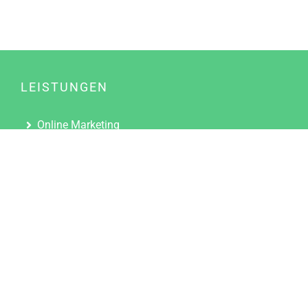
LEISTUNGEN
Online Marketing
Content Marketing
Content Marketing Abos
Content Marketing für Ärzte
Suchmaschinenoptimierung
Social Media Marketing