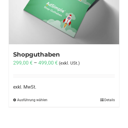
Anmelden
Shopguthaben
299,00
€
–
499,00
€
(exkl. USt.)
exkl. MwSt.
Ausführung wählen
Dieses
Details
Produkt
weist
mehrere