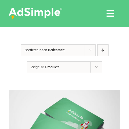
Skip
to
Togg
content
Navi
Leistungen
Sortieren nach
Beliebtheit
Tools
Zeige
36 Produkte
Pressemitteilungen
Shop
Agentur
Blog