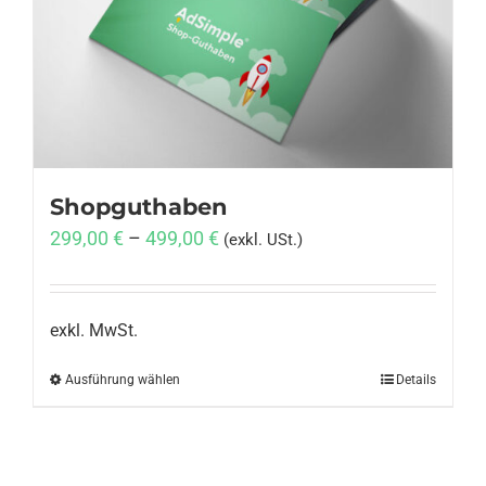
Anmelden
Shopguthaben
299,00
€
–
499,00
€
(exkl. USt.)
exkl. MwSt.
Ausführung wählen
Dieses
Details
Produkt
weist
mehrere