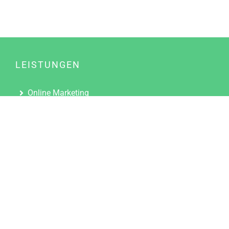
LEISTUNGEN
Online Marketing
Content Marketing
Content Marketing Abos
Content Marketing für Ärzte
Suchmaschinenoptimierung
Social Media Marketing