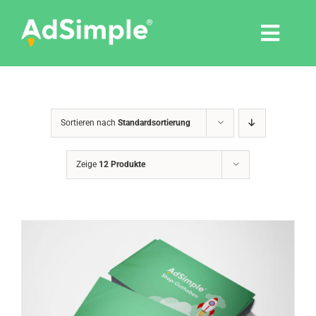
Skip
to
Togg
content
Navi
Leistungen
Sortieren nach
Standardsortierung
Tools
Zeige
12 Produkte
Pressemitteilungen
Shop
Agentur
Blog