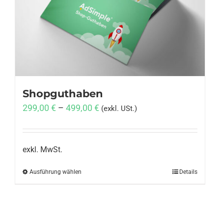
Anmelden
Shopguthaben
299,00
€
–
499,00
€
(exkl. USt.)
exkl. MwSt.
Ausführung wählen
Dieses
Details
Produkt
weist
mehrere