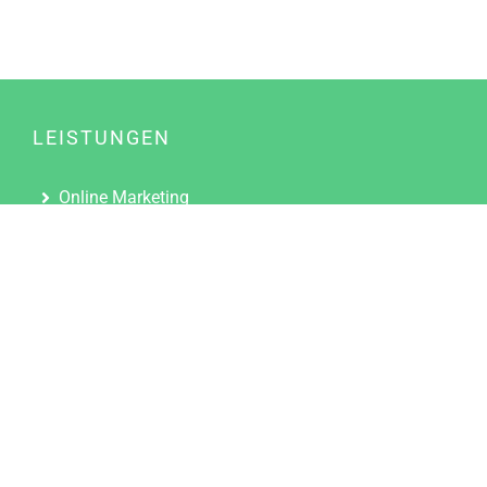
LEISTUNGEN
Online Marketing
Content Marketing
Content Marketing Abos
Content Marketing für Ärzte
Suchmaschinenoptimierung
Social Media Marketing