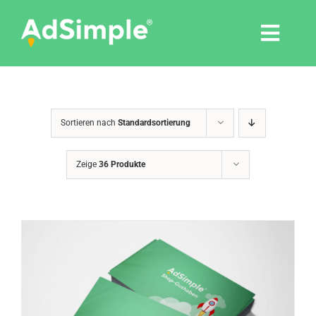
Skip
to
Togg
content
Navi
Leistungen
Sortieren nach
Standardsortierung
Tools
Zeige
36 Produkte
Pressemitteilungen
Shop
Agentur
Blog