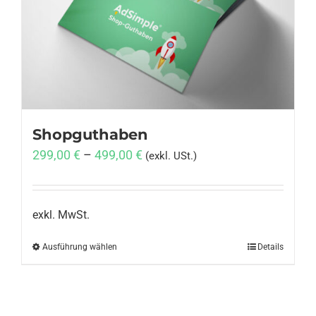
Anmelden
Shopguthaben
299,00
€
–
499,00
€
(exkl. USt.)
exkl. MwSt.
Ausführung wählen
Dieses
Details
Produkt
weist
mehrere