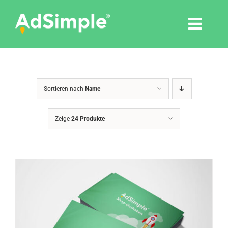
Skip
to
Togg
content
Navi
Leistungen
Sortieren nach
Name
Tools
Zeige
24 Produkte
Pressemitteilungen
Shop
Agentur
Blog