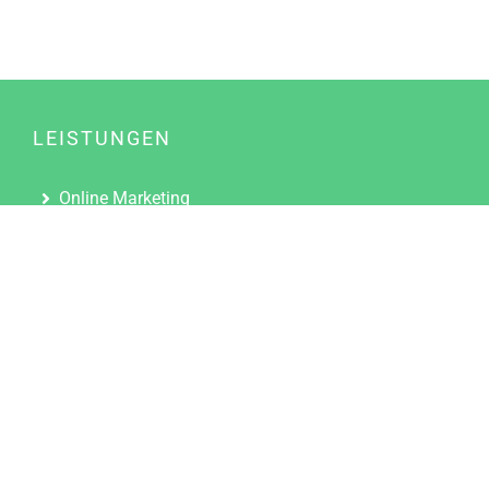
LEISTUNGEN
Online Marketing
Content Marketing
Content Marketing Abos
Content Marketing für Ärzte
Suchmaschinenoptimierung
Social Media Marketing