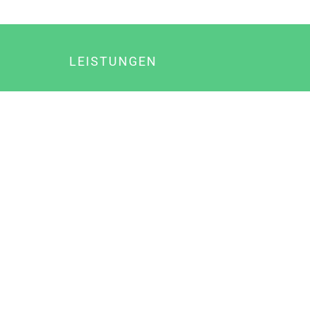
LEISTUNGEN
Online Marketing
Content Marketing
Content Marketing Abos
Content Marketing für Ärzte
Suchmaschinenoptimierung
Social Media Marketing
Influencer Marketing