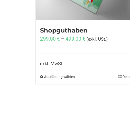
Shopguthaben
299,00
€
–
499,00
€
(exkl. USt.)
exkl. MwSt.
Ausführung wählen
Dieses
Deta
Produkt
weist
mehrere
Varianten
auf.
Die