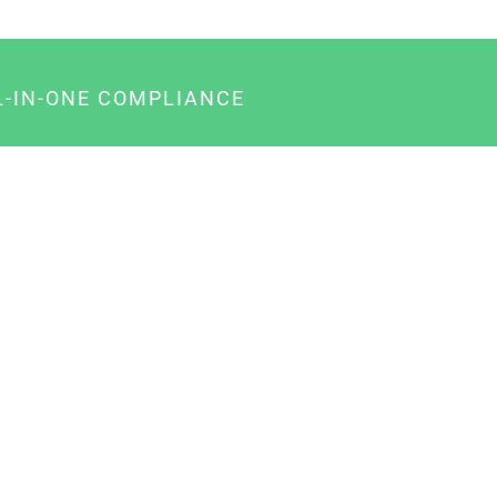
L-IN-ONE COMPLIANCE
gency-Paket für Agenturen
usiness-Paket für Unternehmer