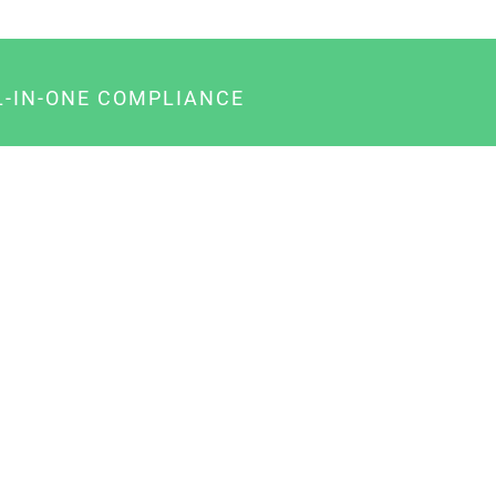
L-IN-ONE COMPLIANCE
gency-Paket für Agenturen
usiness-Paket für Unternehmer