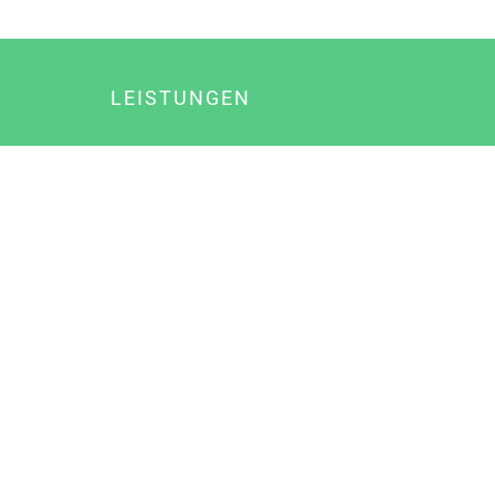
LEISTUNGEN
Online Marketing
Content Marketing
Content Marketing Abos
Content Marketing für Ärzte
Suchmaschinenoptimierung
Social Media Marketing
Influencer Marketing