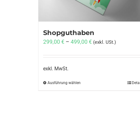
Shopguthaben
299,00
€
–
499,00
€
(exkl. USt.)
exkl. MwSt.
Ausführung wählen
Dieses
Deta
Produkt
weist
mehrere
Varianten
auf.
Die