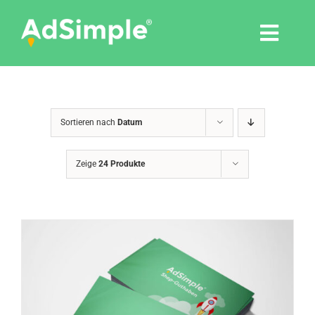
Skip
to
Togg
content
Navi
Leistungen
Sortieren nach
Datum
Tools
Zeige
24 Produkte
Pressemitteilungen
Shop
Agentur
Blog