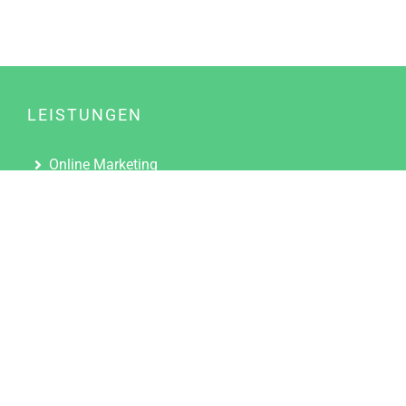
LEISTUNGEN
Online Marketing
Content Marketing
Content Marketing Abos
Content Marketing für Ärzte
Suchmaschinenoptimierung
Social Media Marketing