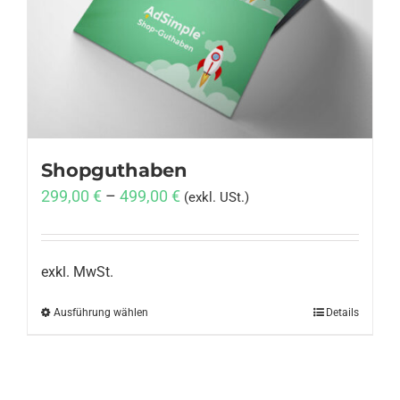
Anmelden
Shopguthaben
299,00
€
–
499,00
€
(exkl. USt.)
exkl. MwSt.
Ausführung wählen
Dieses
Details
Produkt
weist
mehrere