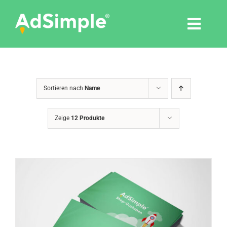
Skip
to
Togg
content
Navi
Leistungen
Sortieren nach
Name
Tools
Zeige
12 Produkte
Pressemitteilungen
Shop
Agentur
Blog