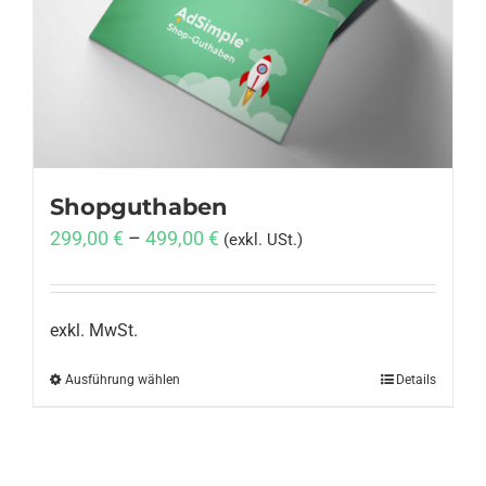
Anmelden
Shopguthaben
299,00
€
–
499,00
€
(exkl. USt.)
exkl. MwSt.
Ausführung wählen
Dieses
Details
Produkt
weist
mehrere