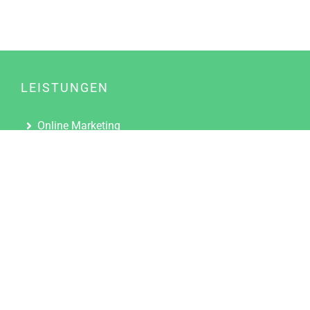
LEISTUNGEN
Online Marketing
Content Marketing
Content Marketing Abos
Content Marketing für Ärzte
Suchmaschinenoptimierung
Social Media Marketing