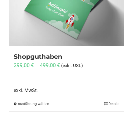
Anmelden
Shopguthaben
299,00
€
–
499,00
€
(exkl. USt.)
exkl. MwSt.
Ausführung wählen
Dieses
Details
Produkt
weist
mehrere