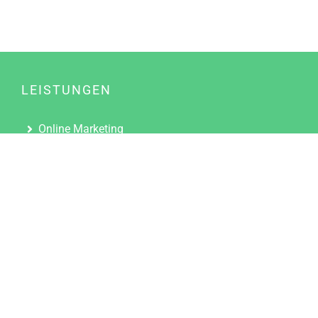
LEISTUNGEN
Online Marketing
Content Marketing
Content Marketing Abos
Content Marketing für Ärzte
Suchmaschinenoptimierung
Social Media Marketing