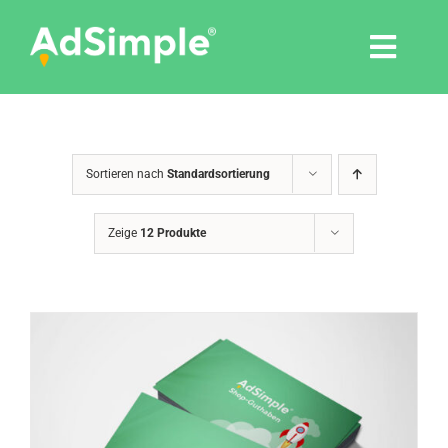
Skip
to
Togg
content
Navi
Leistungen
Sortieren nach
Standardsortierung
Tools
Zeige
12 Produkte
Pressemitteilungen
Shop
Agentur
Blog