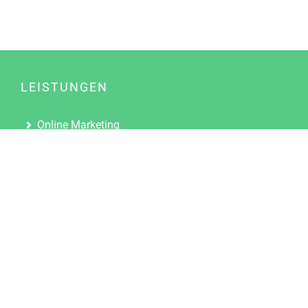
LEISTUNGEN
Online Marketing
Content Marketing
Content Marketing Abos
Content Marketing für Ärzte
Suchmaschinenoptimierung
Social Media Marketing