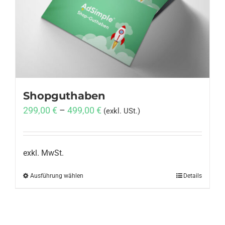
Anmelden
Shopguthaben
299,00
€
–
499,00
€
(exkl. USt.)
exkl. MwSt.
Ausführung wählen
Dieses
Details
Produkt
weist
mehrere