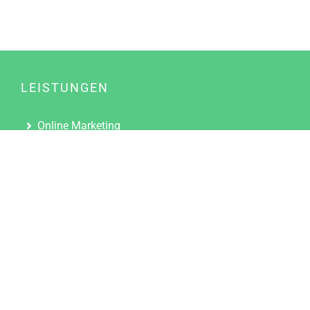
LEISTUNGEN
Online Marketing
Content Marketing
Content Marketing Abos
Content Marketing für Ärzte
Suchmaschinenoptimierung
Social Media Marketing