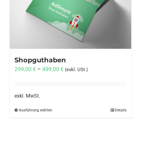
Anmelden
Shopguthaben
299,00
€
–
499,00
€
(exkl. USt.)
exkl. MwSt.
Ausführung wählen
Dieses
Details
Produkt
weist
mehrere