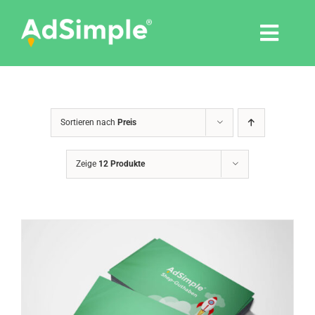
Skip
to
Togg
content
Navi
Leistungen
Sortieren nach
Preis
Tools
Zeige
12 Produkte
Pressemitteilungen
Shop
Agentur
Blog