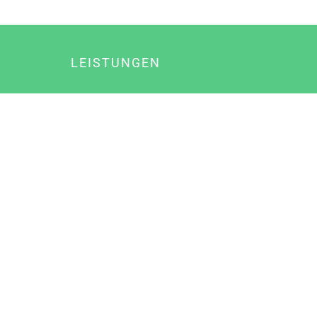
LEISTUNGEN
Online Marketing
Content Marketing
Content Marketing Abos
Content Marketing für Ärzte
Suchmaschinenoptimierung
Social Media Marketing
Influencer Marketing