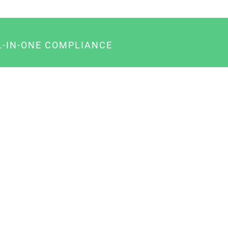
L-IN-ONE COMPLIANCE
gency-Paket für Agenturen
usiness-Paket für Unternehmer