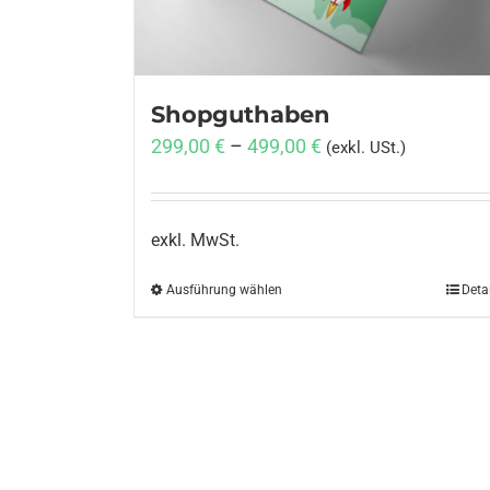
Shopguthaben
299,00
€
–
499,00
€
(exkl. USt.)
exkl. MwSt.
Ausführung wählen
Dieses
Deta
Produkt
weist
mehrere
Varianten
auf.
Die