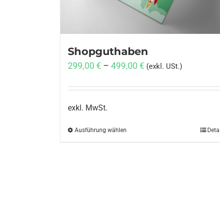
Shopguthaben
299,00
€
–
499,00
€
(exkl. USt.)
exkl. MwSt.
Ausführung wählen
Dieses
Deta
Produkt
weist
mehrere
Varianten
auf.
Die