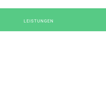
LEISTUNGEN
Online Marketing
Content Marketing
Content Marketing Abos
Content Marketing für Ärzte
Suchmaschinenoptimierung
Social Media Marketing
Influencer Marketing