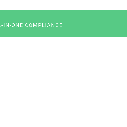
L-IN-ONE COMPLIANCE
gency-Paket für Agenturen
usiness-Paket für Unternehmer