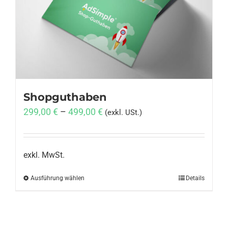
Anmelden
Shopguthaben
299,00
€
–
499,00
€
(exkl. USt.)
exkl. MwSt.
Ausführung wählen
Dieses
Details
Produkt
weist
mehrere