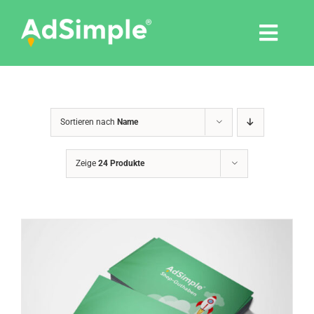
Skip
to
Togg
content
Navi
Leistungen
Sortieren nach
Name
Tools
Zeige
24 Produkte
Pressemitteilungen
Shop
Agentur
Blog