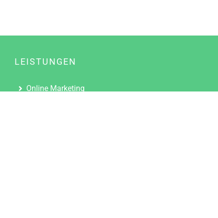
LEISTUNGEN
Online Marketing
Content Marketing
Content Marketing Abos
Content Marketing für Ärzte
Suchmaschinenoptimierung
Social Media Marketing