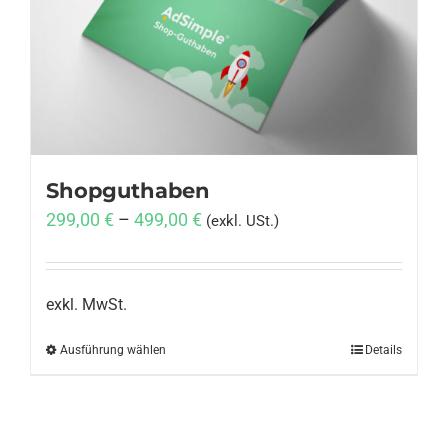
Anmelden
Shopguthaben
299,00
€
–
499,00
€
(exkl. USt.)
exkl. MwSt.
Ausführung wählen
Dieses
Details
Produkt
weist
mehrere