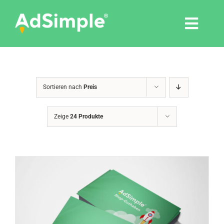
Skip
to
Togg
content
Navi
Leistungen
Sortieren nach
Preis
Tools
Zeige
24 Produkte
Pressemitteilungen
Shop
Agentur
Blog