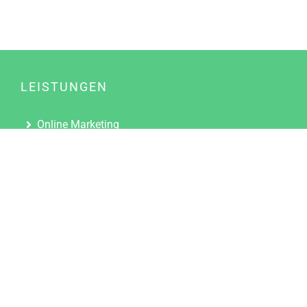
LEISTUNGEN
Online Marketing
Content Marketing
Content Marketing Abos
Content Marketing für Ärzte
Suchmaschinenoptimierung
Social Media Marketing