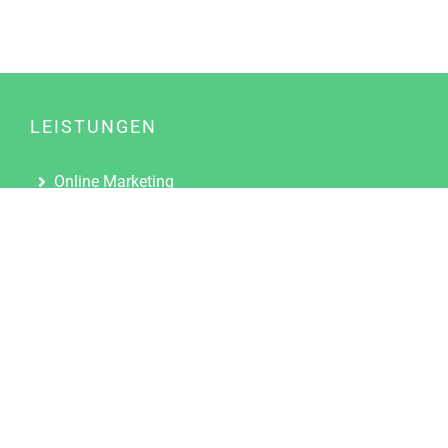
LEISTUNGEN
Online Marketing
Content Marketing
Content Marketing Abos
Content Marketing für Ärzte
Suchmaschinenoptimierung
Social Media Marketing