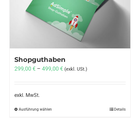
Anmelden
Shopguthaben
299,00
€
–
499,00
€
(exkl. USt.)
exkl. MwSt.
Ausführung wählen
Dieses
Details
Produkt
weist
mehrere