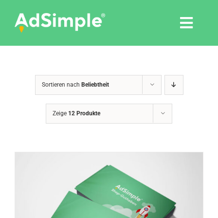
Skip
to
Togg
content
Navi
Leistungen
Sortieren nach
Beliebtheit
Tools
Zeige
12 Produkte
Pressemitteilungen
Shop
Agentur
Blog