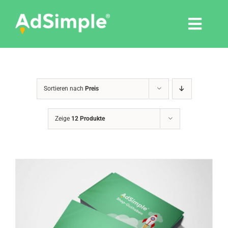
Skip
to
Togg
content
Navi
Leistungen
Sortieren nach
Preis
Tools
Zeige
12 Produkte
Pressemitteilungen
Shop
Agentur
Blog