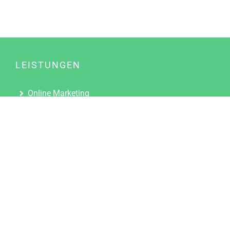
LEISTUNGEN
Online Marketing
Content Marketing
Content Marketing Abos
Content Marketing für Ärzte
Suchmaschinenoptimierung
Social Media Marketing