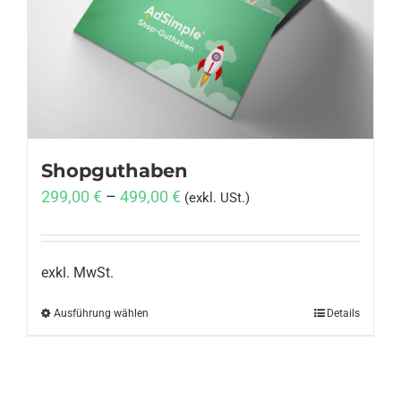
Anmelden
Shopguthaben
299,00
€
–
499,00
€
(exkl. USt.)
exkl. MwSt.
Ausführung wählen
Dieses
Details
Produkt
weist
mehrere