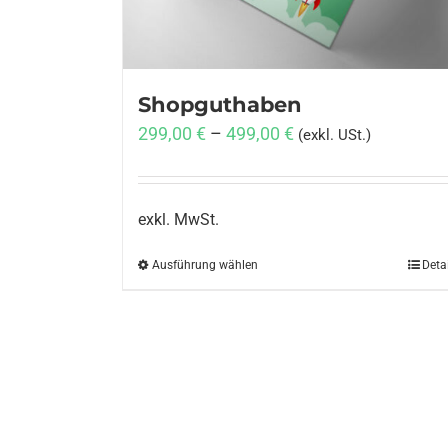
Shopguthaben
299,00
€
–
499,00
€
(exkl. USt.)
exkl. MwSt.
Ausführung wählen
Dieses
Deta
Produkt
weist
mehrere
Varianten
auf.
Die