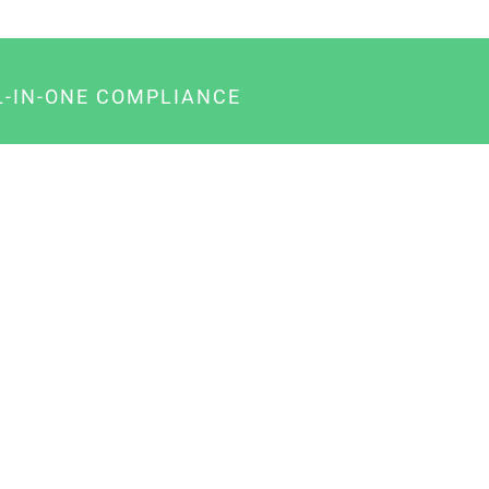
L-IN-ONE COMPLIANCE
gency-Paket für Agenturen
usiness-Paket für Unternehmer