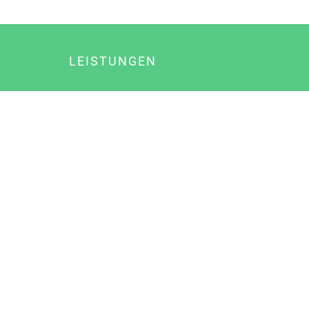
LEISTUNGEN
Online Marketing
Content Marketing
Content Marketing Abos
Content Marketing für Ärzte
Suchmaschinenoptimierung
Social Media Marketing
Influencer Marketing