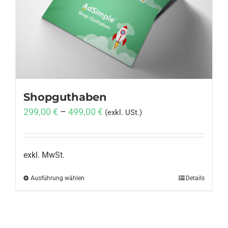
Anmelden
Shopguthaben
299,00
€
–
499,00
€
(exkl. USt.)
exkl. MwSt.
Ausführung wählen
Dieses
Details
Produkt
weist
mehrere