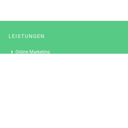
LEISTUNGEN
Online Marketing
Content Marketing
Content Marketing Abos
Content Marketing für Ärzte
Suchmaschinenoptimierung
Social Media Marketing