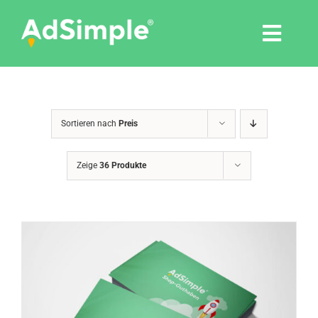
Skip
to
Togg
content
Navi
Leistungen
Sortieren nach
Preis
Tools
Zeige
36 Produkte
Pressemitteilungen
Shop
Agentur
Blog