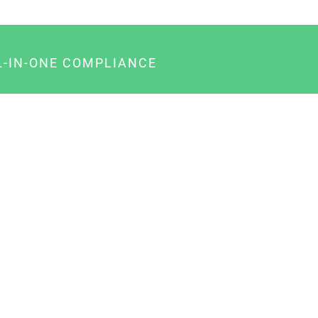
L-IN-ONE COMPLIANCE
gency-Paket für Agenturen
usiness-Paket für Unternehmer