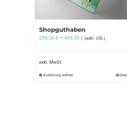
Shopguthaben
299,00
€
–
499,00
€
(exkl. USt.)
exkl. MwSt.
Ausführung wählen
Dieses
Deta
Produkt
weist
mehrere
Varianten
auf.
Die