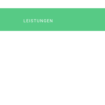
LEISTUNGEN
Online Marketing
Content Marketing
Content Marketing Abos
Content Marketing für Ärzte
Suchmaschinenoptimierung
Social Media Marketing
Influencer Marketing