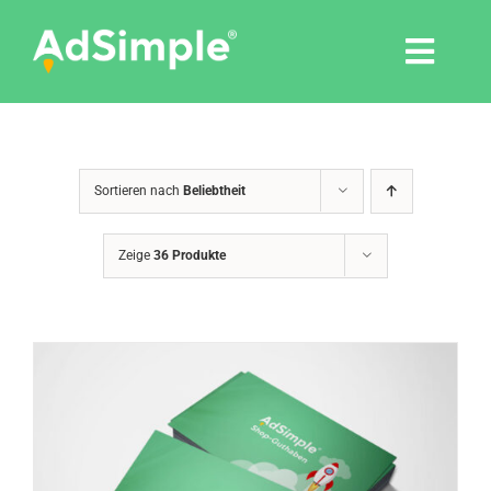
Skip
to
Togg
content
Navi
Leistungen
Sortieren nach
Beliebtheit
Tools
Zeige
36 Produkte
Pressemitteilungen
Shop
Agentur
Blog