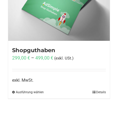
Anmelden
Shopguthaben
299,00
€
–
499,00
€
(exkl. USt.)
exkl. MwSt.
Ausführung wählen
Dieses
Details
Produkt
weist
mehrere