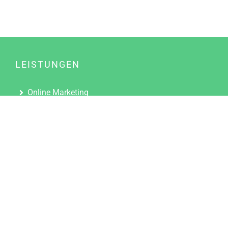
LEISTUNGEN
Online Marketing
Content Marketing
Content Marketing Abos
Content Marketing für Ärzte
Suchmaschinenoptimierung
Social Media Marketing