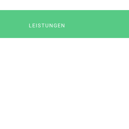
LEISTUNGEN
Online Marketing
Content Marketing
Content Marketing Abos
Content Marketing für Ärzte
Suchmaschinenoptimierung
Social Media Marketing
Influencer Marketing