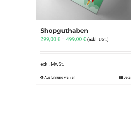
Shopguthaben
299,00
€
–
499,00
€
(exkl. USt.)
exkl. MwSt.
Ausführung wählen
Dieses
Deta
Produkt
weist
mehrere
Varianten
auf.
Die