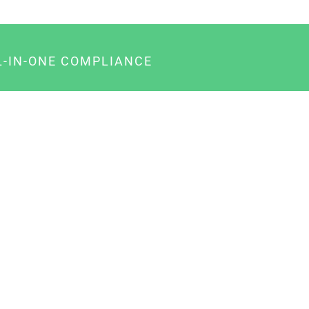
L-IN-ONE COMPLIANCE
gency-Paket für Agenturen
usiness-Paket für Unternehmer