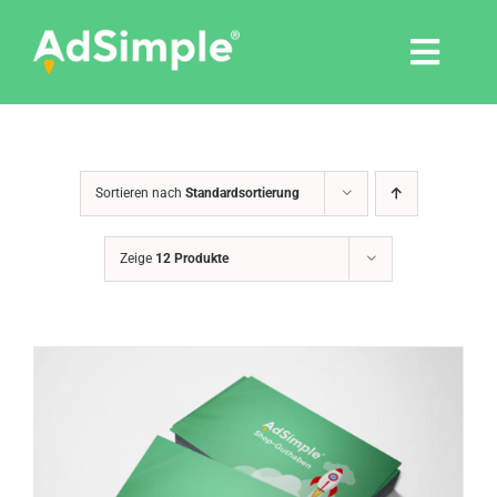
Skip
to
Togg
content
Navi
Leistungen
Sortieren nach
Standardsortierung
Tools
Zeige
12 Produkte
Pressemitteilungen
Shop
Agentur
Blog