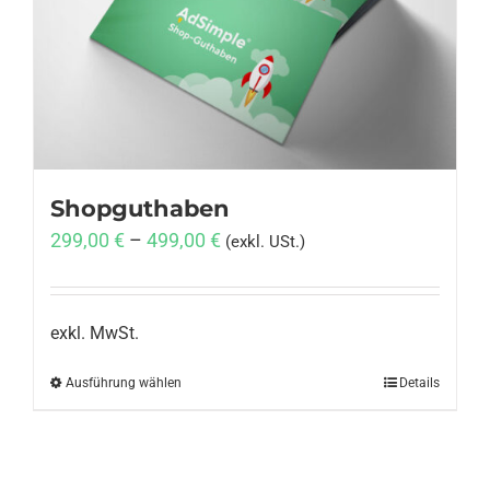
Anmelden
Shopguthaben
299,00
€
–
499,00
€
(exkl. USt.)
exkl. MwSt.
Ausführung wählen
Dieses
Details
Produkt
weist
mehrere