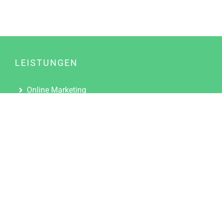
LEISTUNGEN
Online Marketing
Content Marketing
Content Marketing Abos
Content Marketing für Ärzte
Suchmaschinenoptimierung
Social Media Marketing