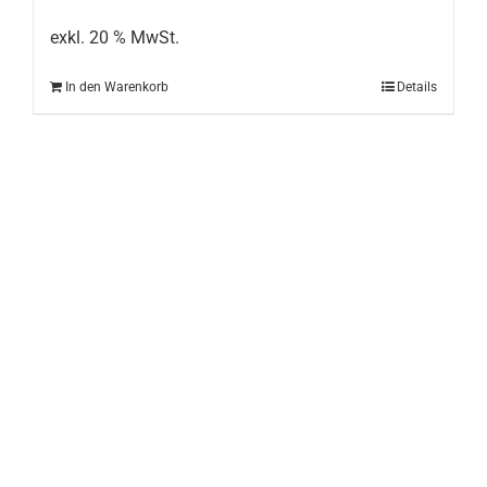
war:
ist:
199,00 €
149,00 €.
exkl. 20 % MwSt.
In den Warenkorb
Details