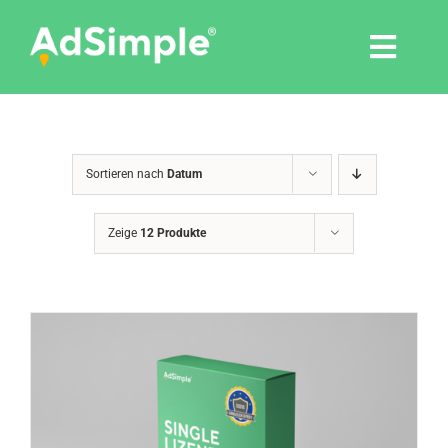
Skip
to
Togg
content
Navi
Leistungen
Sortieren nach
Datum
Tools
Zeige
12 Produkte
Pressemitteilungen
Shop
Agentur
Blog