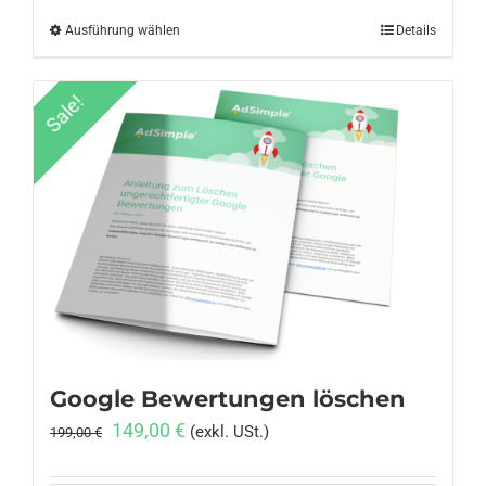
Ausführung wählen
Dieses
Details
Produkt
weist
Sale!
mehrere
Varianten
auf.
Die
Optionen
können
auf
der
Produktseite
gewählt
Google Bewertungen löschen
werden
Ursprünglicher
Aktueller
149,00
€
(exkl. USt.)
199,00
€
Preis
Preis